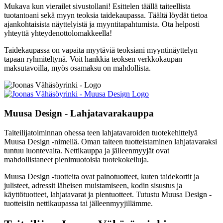
Mukava kun vierailet sivustollani! Esittelen täällä taiteellista
tuotantoani sekä myyn teoksia taidekaupassa. Täältä löydät tietoa
ajankohtaisista näyttelyistä ja myyntitapahtumista. Ota helposti
yhteyttä yhteydenottolomakkeella!
Taidekaupassa on vapaita myytäviä teoksiani myyntinäyttelyn
tapaan ryhmiteltynä. Voit hankkia teoksen verkkokaupan
maksutavoilla, myös osamaksu on mahdollista.
Muusa Design - Lahjatavara­kauppa
Taiteilijatoiminnan ohessa teen lahjatavaroiden tuotekehittelyä
Muusa Design -nimellä. Oman taiteen tuotteistaminen lahjatavaraksi
tuntuu luontevalta. Nettikauppa ja jälleenmyyjät ovat
mahdollistaneet pienimuotoisia tuotekokeiluja.
Muusa Design -tuotteita ovat painotuotteet, kuten taidekortit ja
julisteet, adressit läheisen muistamiseen, kodin sisustus ja
käyttötuotteet, lahjatavarat ja pientuotteet. Tutustu Muusa Design -
tuotteisiin nettikaupassa tai jälleenmyyjillämme.