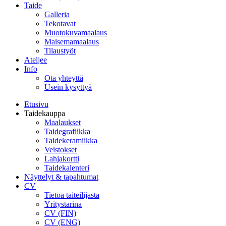
Taide
Galleria
Tekotavat
Muotokuvamaalaus
Maisemamaalaus
Tilaustyöt
Ateljee
Info
Ota yhteyttä
Usein kysyttyä
Etusivu
Taidekauppa
Maalaukset
Taidegrafiikka
Taidekeramiikka
Veistokset
Lahjakortti
Taidekalenteri
Näyttelyt & tapahtumat
CV
Tietoa taiteilijasta
Yritystarina
CV (FIN)
CV (ENG)