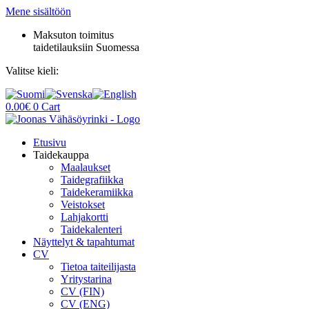
Mene sisältöön
Maksuton toimitus
taidetilauksiin Suomessa
Valitse kieli:
0.00
€
0
Cart
Etusivu
Taidekauppa
Maalaukset
Taidegrafiikka
Taidekeramiikka
Veistokset
Lahjakortti
Taidekalenteri
Näyttelyt & tapahtumat
CV
Tietoa taiteilijasta
Yritystarina
CV (FIN)
CV (ENG)