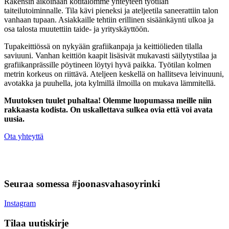
Rakensin aikoinaan kotitalomme yhteyteen työtilan
taiteilutoiminnalle. Tila kävi pieneksi ja ateljeetila saneerattiin talon
vanhaan tupaan. Asiakkaille tehtiin erillinen sisäänkäynti ulkoa ja
osa talosta muutettiin taide- ja yrityskäyttöön.
Tupakeittiössä on nykyään grafiikanpaja ja keittiölieden tilalla
saviuuni. Vanhan keittiön kaapit lisäsivät mukavasti säilytystilaa ja
grafiikanprässille pöytineen löytyi hyvä paikka. Työtilan kolmen
metrin korkeus on riittävä. Ateljeen keskellä on hallitseva leivinuuni,
avotakka ja puuhella, jota kylmillä ilmoilla on mukava lämmitellä.
Muutoksen tuulet puhaltaa! Olemme luopumassa meille niin
rakkaasta kodista. On uskallettava sulkea ovia että voi avata
uusia.
Ota yhteyttä
Seuraa somessa #joonasvahasoyrinki
Instagram
Tilaa uutiskirje