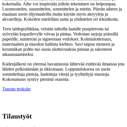
kokemalla. Aihe voi inspiroida jolloin tekeminen on helpompaa.
Luonnostelen, suunnittelen, sommittelen ja mietin. Piirrän aiheen ja
maalaan usein öljymaaleilla mutta käytän myös akryyleja ja
akvarelleja. Kokeilen mielelläni uutta ja yhdistelen eri tekniikoita.
Teen taidegrafiikkaa, veistän taltoilla laatalle puupiirrosta tai
syövytän kuparilevylle viivaa ja pintaa. Vedostan sarjoja prässillä
paperille, numeroin ja signeeraan vedokset. Kolmiulotteisuus,
materiaalien ja muodon hallinta kiehtoo. Savi taipuu moneen ja
keramiikan poltto tuo uusia ulottuvuuksia pinnan ja rakenteen
aikaansaamiseksi.
Kädenjälkeni on yleensä havainnosta lähtevää esittävää ilmaisua jota
lähden pelkistämään ja rikkomaan. Lopputuloksena on usein
sommiteltuja pintoja, harkittuja värejä ja tyyliteltyjä muotoja.
Kokonaisuus syntyy pienistä osasista.
Tutustu teoksiin
Tilaustyöt