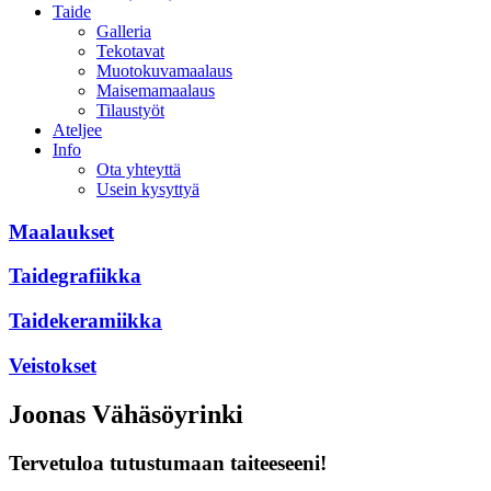
Taide
Galleria
Tekotavat
Muotokuvamaalaus
Maisemamaalaus
Tilaustyöt
Ateljee
Info
Ota yhteyttä
Usein kysyttyä
Maalaukset
Taide­grafiikka
Taide­keramiikka
Veistokset
Joonas Vähäsöyrinki
Tervetuloa tutustumaan taiteeseeni!