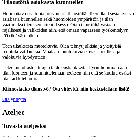
Tilaustöitä asiakasta kuunnellen
Huomattava osa tuotannostani on tilaustöitä. Teen tilauksesta teoksia
asiakasta kuunnellen sekä huomioiden ympäristön ja tilan
vaatimukset teoksen toteutuksessa. Otan tilaustöitä vastaan
rajallisesti ja valikoiden niin, että omaan vapaaseen työskentelyyn
jää riittävästi aikaa.
Teen tilauksesta muotokuvia. Olen tehnyt julkisia ja yksityisiä
muotokuvatilauksia. Maalaan muotokuvia elävästä mallista ja
valokuvia hyödyntäen.
Toteutan julkisten tilojen taideteoshankkeita. Pyrin huomioimaan
tilan luonteen ja suunnittelemaan teoksen niin että se kuuluu osaksi
tilan arkkitehtuuria.
Kiinnostaako tilaustyö? Ota yhteyttä, niin keskustellaan lisää!
Ota yhteyttä
Ateljee
Tuvasta ateljeeksi