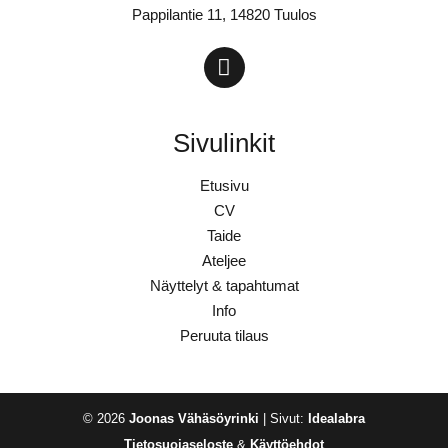
Pappilantie 11, 14820 Tuulos
Sivulinkit
Etusivu
CV
Taide
Ateljee
Näyttelyt & tapahtumat
Info
Peruuta tilaus
© 2026
Joonas Vähäsöyrinki
| Sivut:
Idealabra
Tietosuojaseloste
&
Käyttöehdot