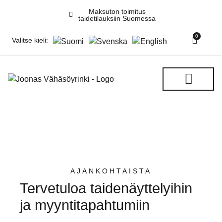
Maksuton toimitus
taidetilauksiin Suomessa
0
Valitse kieli:
NÄYTTELYT & TAPAHTUM
AJANKOHTAISTA
Tervetuloa taide­näyttelyihin
ja myynti­­tapahtumiin