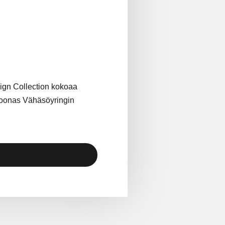
ign Collection kokoaa
ä Joonas Vähäsöyringin