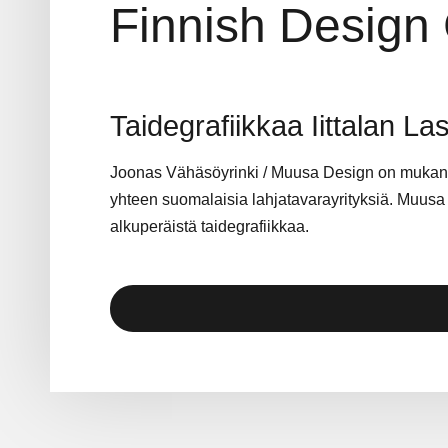
Finnish Design 
Taidegrafiikkaa Iittalan La
Joonas Vähäsöyrinki / Muusa Design on mukana
yhteen suomalaisia lahjatavarayrityksiä. Muusa D
alkuperäistä taidegrafiikkaa.