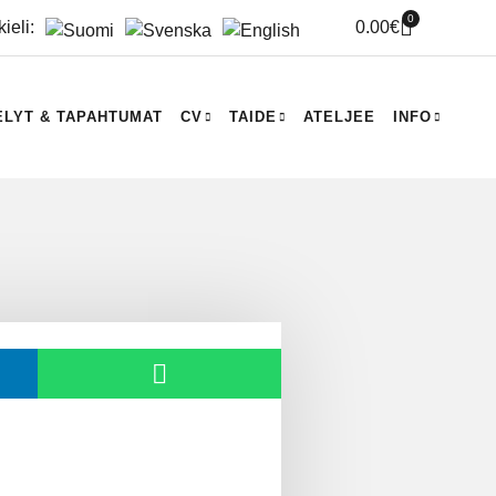
0
kieli:
0.00
€
ELYT & TAPAHTUMAT
CV
TAIDE
ATELJEE
INFO