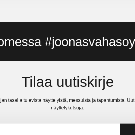
omessa #joonasvahasoyr
Tilaa uutiskirje
jan tasalla tulevista näyttelyistä, messuista ja tapahtumista. Uu
näyttelykutsuja.