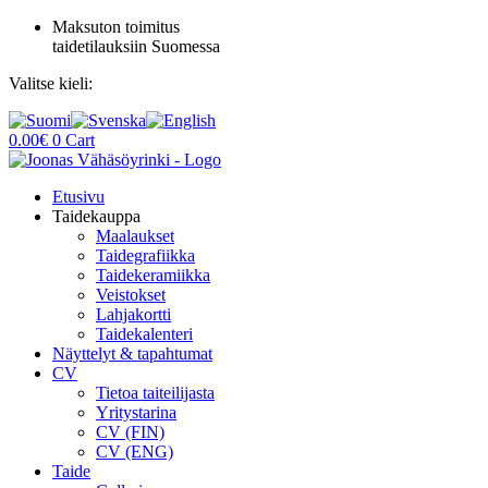
Mene
Maksuton toimitus
sisältöön
taidetilauksiin Suomessa
Valitse kieli:
0.00
€
0
Cart
Etusivu
Taidekauppa
Maalaukset
Taidegrafiikka
Taidekeramiikka
Veistokset
Lahjakortti
Taidekalenteri
Näyttelyt & tapahtumat
CV
Tietoa taiteilijasta
Yritystarina
CV (FIN)
CV (ENG)
Taide