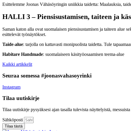
Esittelemme Joonas Vähäsöyringin uniikkia taidetta: Maalauksia, taid
HALLI 3 – Piensisustamisen, taiteen ja kä
Saman katon alla ovat suomalaisen piensisustamisen ja taiteen alue sek
esittelevät työnäytökset.
Taide-alue
: tarjolla on kattavasti monipuolista taidetta. Tule tapaamaan
Habitare Handmade
: suomalaiseen käsityöosaamisen teema-alue
Kaikki artikkelit
Seuraa somessa #joonasvahasoyrinki
Instagram
Tilaa uutiskirje
Tilaa uutiskirje pysyäksesi ajan tasalla tulevista näyttelyistä, messuist
Sähköposti
Tilaa tästä