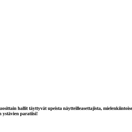
sittain hallit täyttyvät upeista näytteilleasettajista, mielenkiintois
ystävien paratiisi!