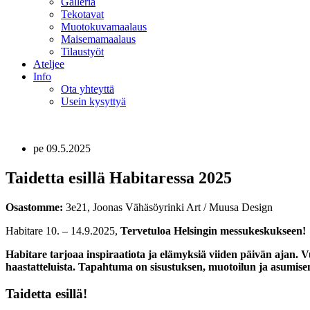
Galleria
Tekotavat
Muotokuvamaalaus
Maisemamaalaus
Tilaustyöt
Ateljee
Info
Ota yhteyttä
Usein kysyttyä
pe 09.5.2025
Taidetta esillä Habitaressa 2025
Osastomme:
3e21, Joonas Vähäsöyrinki Art / Muusa Design
Habitare 10. – 14.9.2025,
Tervetuloa Helsingin messukeskukseen!
Habitare tarjoaa inspiraatiota ja elämyksiä viiden päivän ajan. Vuo
haastatteluista. Tapahtuma on sisustuksen, muotoilun ja asumisen 
Taidetta esillä!