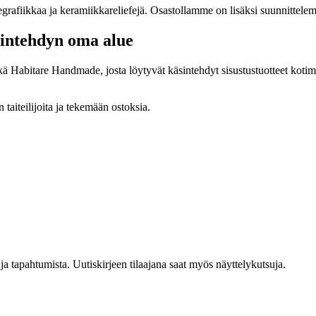
egrafiikkaa ja keramiikkareliefejä. Osastollamme on lisäksi suunnittel
sintehdyn oma alue
ä Habitare Handmade, josta löytyvät käsintehdyt sisustustuotteet kotima
 taiteilijoita ja tekemään ostoksia.
a ja tapahtumista. Uutiskirjeen tilaajana saat myös näyttelykutsuja.