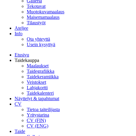
Galleria
Tekotavat
Muotokuvamaalaus
Maisemamaalaus
Tilaustyöt
Ateljee
Info
Ota yhteyttä
Usein kysyttyä
Etusivu
Taidekauppa
Maalaukset
Taidegrafiikka
Taidekeramiikka
Veistokset
Lahjakortti
Taidekalenteri
Näyttelyt & tapahtumat
CV
Tietoa taiteilijasta
Yritystarina
CV (FIN)
CV (ENG)
Taide