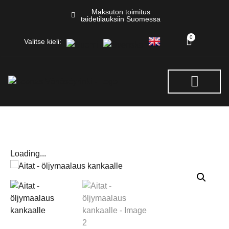
Maksuton toimitus
taidetilauksiin Suomessa
0
Valitse kieli:
NÄYTTELYT & TAPAHTUM
Loading...