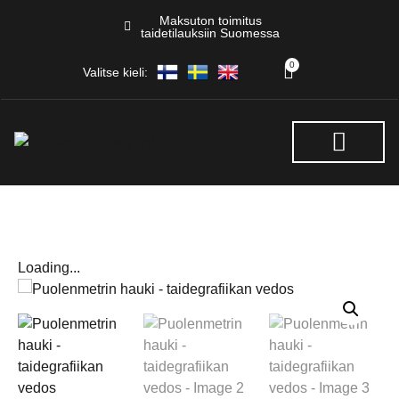
Maksuton toimitus
taidetilauksiin Suomessa
0
Valitse kieli:
NÄYTTELYT & TAPAHTUM
Loading...