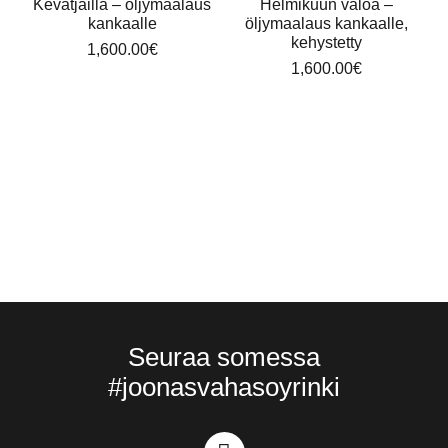
Kevätjäillä – öljymaalaus
Helmikuun valoa –
kankaalle
öljymaalaus kankaalle,
kehystetty
1,600.00
€
1,600.00
€
Seuraa somessa
#joonasvahasoyrinki