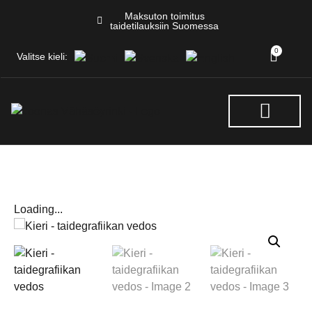
Maksuton toimitus
taidetilauksiin Suomessa
0
Valitse kieli:
NÄYTTELYT & TAPAHTUM
Loading...