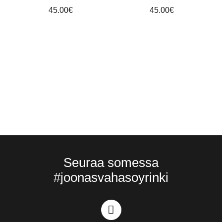
45.00
€
45.00
€
T
Seuraa somessa
#joonasvahasoyrinki