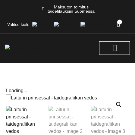
Maksuton toimitus
taidetilauksiin Suomessa
0
Valitse kieli:
NÄYTTELYT & TAPAHTUM
Loading...