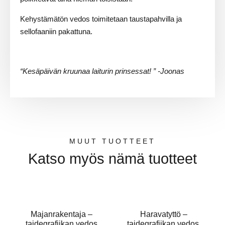
Kehystämätön vedos toimitetaan taustapahvilla ja
sellofaaniin pakattuna.
“Kesäpäivän kruunaa laiturin prinsessat!
” -Joonas
MUUT TUOTTEET
Katso myös nämä tuotteet
Majanrakentaja –
Haravatyttö –
taidegrafiikan vedos
taidegrafiikan vedos,