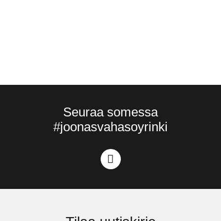
V
Seuraa somessa
#joonasvahasoyrinki