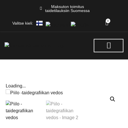
Maksuton toimitus
taidetilauksiin Suomessa
0
Valitse kieli:
NÄYTTELYT & TAPAHTUM
Loading...