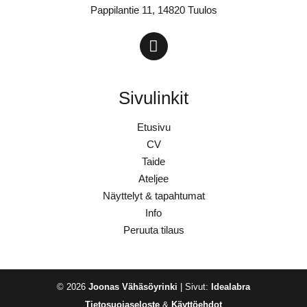
Pappilantie 11, 14820 Tuulos
Sivulinkit
Etusivu
CV
Taide
Ateljee
Näyttelyt & tapahtumat
Info
Peruuta tilaus
© 2026
Joonas Vähäsöyrinki
| Sivut:
Idealabra
Tietosuojaseloste
&
Käyttöehdot