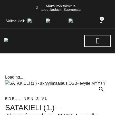
Maksuton toimitus
taidetilauksiin Suomessa
0
Valitse kieli:
NÄYTTELYT & TAPAHTUM
Loading...
EDELLINEN SIVU
SATAKIELI (1.) –