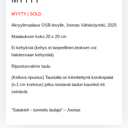
MYYTY | SOLD
Akryylimaalaus OSB-levylle, Joonas Vähäsöyrinki, 2025
Maalauksen koko 20 x 20 cm
Ei kehyksiä (kehys ei tarpeellinen,teoksen voi
halutessaan kehystää)
Ripustusvalmis taulu
(Kelluva ripustus) Taustalla on kiinnitettynä korokepalat
(n.1 cm korkeus) jotka nostavat taulun kauniisti irti
seinästä.
“Satakieli – tunnettu laulaja
“
– Joonas