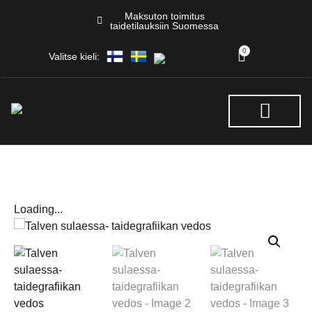
Maksuton toimitus
taidetilauksiin Suomessa
0
Valitse kieli:
NÄYTTELYT & TAPAHTUM
Loading...