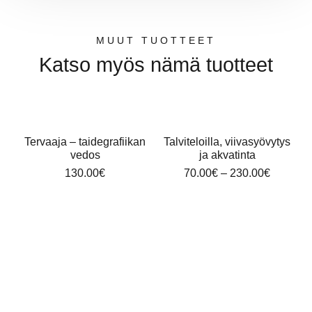
MUUT TUOTTEET
Katso myös nämä tuotteet
Tervaaja – taidegrafiikan
Talviteloilla, viivasyövytys
vedos
ja akvatinta
130.00
€
70.00
€
–
230.00
€
a