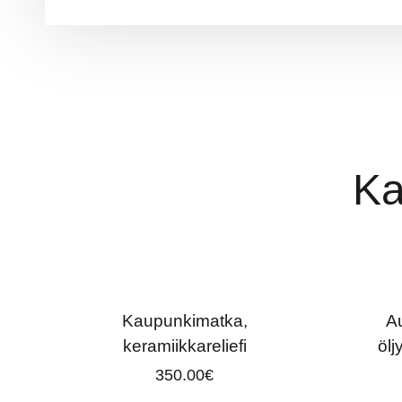
Ka
Kaupunkimatka,
Au
keramiikkareliefi
öl
350.00
€