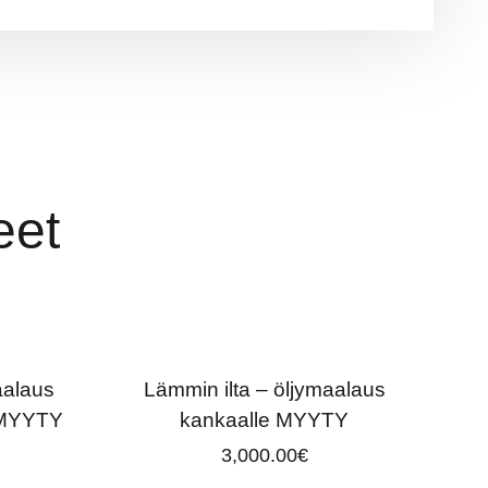
eet
aalaus
Lämmin ilta – öljymaalaus
y MYYTY
kankaalle MYYTY
3,000.00
€