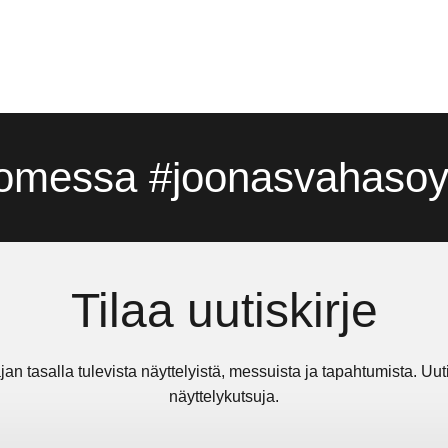
omessa #joonasvahasoyr
Tilaa uutiskirje
jan tasalla tulevista näyttelyistä, messuista ja tapahtumista. Uu
näyttelykutsuja.