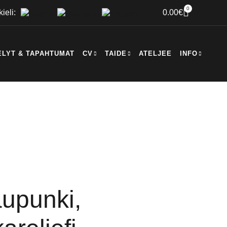
0
kieli:
0.00
€
ELYT & TAPAHTUMAT
CV
TAIDE
ATELJEE
INFO
upunki,