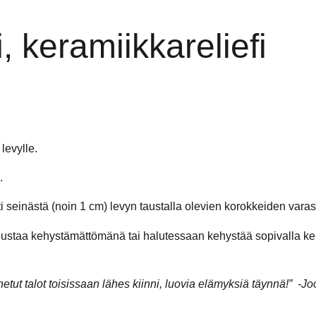
 keramiikkareliefi
levylle.
.
rti seinästä (noin 1 cm) levyn taustalla olevien korokkeiden vara
pustaa kehystämättömänä tai halutessaan kehystää sopivalla ke
netut talot toisissaan lähes kiinni, luovia elämyksiä täynnä!”
-Jo