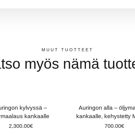
MUUT TUOTTEET
tso myös nämä tuott
ringon kylvyssä –
Auringon alla – öljym
jymaalaus kankaalle
kankaalle, kehystett
2,300.00
€
700.00
€