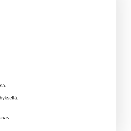
ssa.
hyksellä.
onas