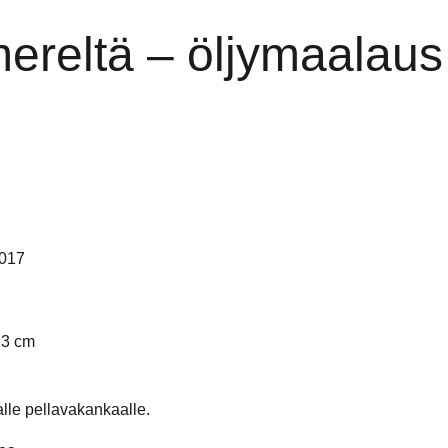
reltä – öljymaalaus
2017
 3 cm
lle pellavakankaalle.