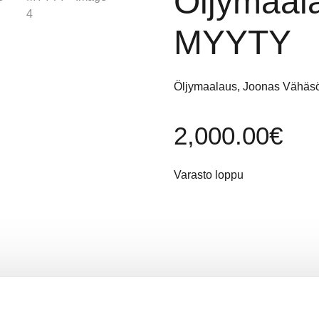
Öljymaal
MYYTY
Öljymaalaus, Joonas Vähäsö
2,000.00
€
Varasto loppu