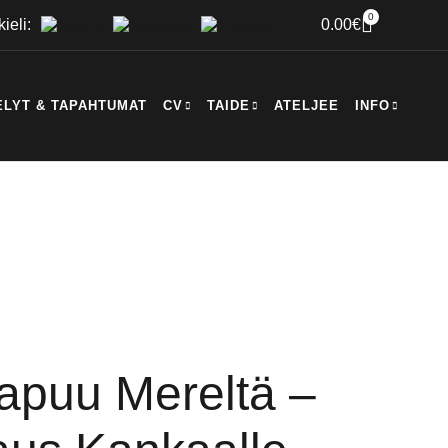
0
kieli:
0.00
€
ELYT & TAPAHTUMAT
CV
TAIDE
ATELJEE
INFO
puu Mereltä –