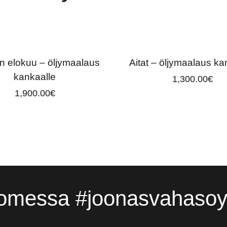
 elokuu – öljymaalaus
Aitat – öljymaalaus ka
kankaalle
1,300.00
€
1,900.00
€
omessa #joonasvahasoyr