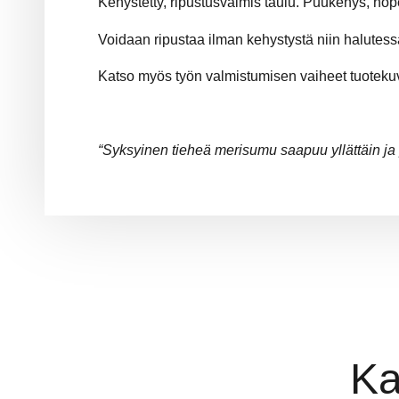
Kehystetty, ripustusvalmis taulu. Puukehys, hop
Voidaan ripustaa ilman kehystystä niin halutess
Katso myös työn valmistumisen vaiheet tuoteku
“Syksyinen tieheä merisumu saapuu yllättäin j
Ka