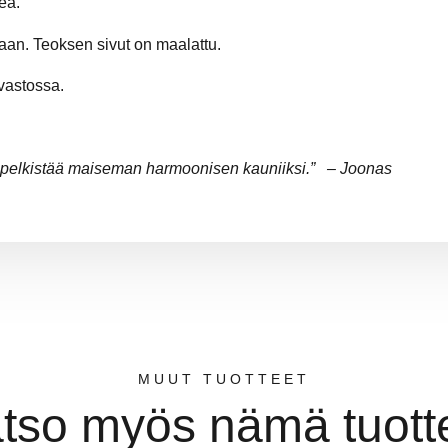
ea.
aan. Teoksen sivut on maalattu.
vastossa.
a pelkistää maiseman harmoonisen kauniiksi.” – Joonas
MUUT TUOTTEET
tso myös nämä tuott